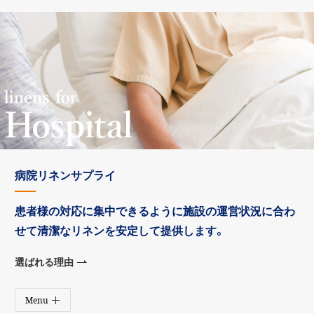
取り扱い商品
対応エリア・事業所一覧
ご契約までの流れ
導入事例
よくあるご質問
病院リネンサプライ
患者様の対応に集中できるように
施設の運営状況に合わ
せて
清潔なリネンを安定して提供します。
選ばれる理由