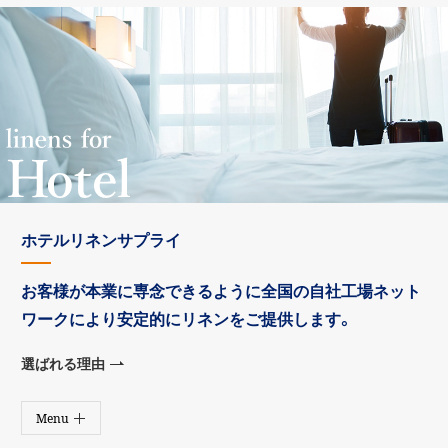
取り扱い商品（サービスサイト）
対応エリア・営業所一覧
ご利用までの流れ
ご利用者の声
ケアマネジャーの声
よくあるご質問
海外展開
ホテルリネンサプライ
お客様が本業に専念できるように
全国の自社工場ネット
ワークにより
安定的にリネンをご提供します。
選ばれる理由