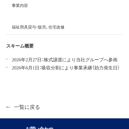
事業内容
福祉用具貸与・販売、住宅改修
スキーム概要
2026
年
2
月
27
日：株式譲渡により当社グループへ参画
2026
年
6
月
1
日：吸収分割により事業承継（効力発生日）
一覧に戻る
お問い合わせ