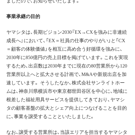
ましたので、お知らせいたします。
事業承継の目的
ヤマシタは、長期ビジョン
2030
『
EX
→
CX
を強みに非連続
成長へ』において、「
EX
＝社員の仕事のやりがい」と「
CX
＝顧客の体験価値」を相互に高め合う好循環を強みに、
2030
年に
850
億円の売上目標を掲げています。これを実現
するため、出店数は
2030
年までに現在の
80
営業所から
120
営業所以上へと拡大させる計画で、
M&A
や新規出店を加
速しています。 そうしたなか、株式会社サンライトホー
ムは、神奈川県横浜市や東京都世田谷区を中心に、地域に
根差した福祉用具サービスを提供してきており、ヤマシ
タの顧客基盤の拡大とシェア向上につなげることを目的
に、事業を譲受することといたしました。
なお、譲受する営業所は、当該エリアを担当するヤマシタ