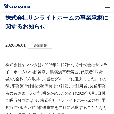
株式会社サンライトホームの事業承継に
関するお知らせ
企業情報
2026.06.01
株式会社ヤマシタは、
2026
年
2
月
27
日付で株式会社サンラ
イトホーム（本社：神奈川県横浜市都筑区、代表者：味野
晃）の全株式を取得し、当社グループに迎えました。その
後、事業運営体制の整備および社員、ご利用者、関係事業
者の皆さまへのご説明を進め、このたび
2026
年
6
月
1
日付
で吸収分割により、株式会社サンライトホームの福祉用
具貸与・販売、住宅改修事業を当社に承継することとなり