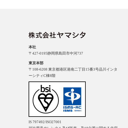
本社
〒427-0195静岡県島田市中河737
東京本部
〒108-6208 東京都港区港南二丁目15番3号品川インタ
ーシティC棟8階
IS 797492/ISO27001