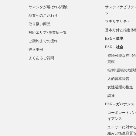
ヤマシタが選ばれる理由
サスティナビリテ
ジ
品質へのこだわり
マテリアリティ
取り扱い商品
基本方針と推進体
対応エリア・事業所一覧
ESG－環境
ご契約までの流れ
ESG－社会
導入事例
持続可能な在宅
よくあるご質問
貢献
転倒・誤嚥の危険
人的資本経営
女性活躍の推進
調達
ESG－ガバナンス
コーポレートガバ
イアンス
ユーザーに対す
組みと衛生品質