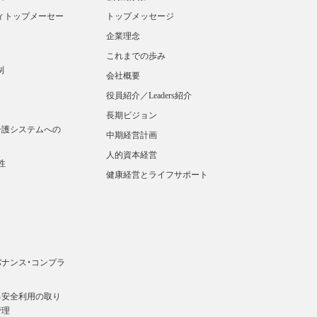
ィトップメーセー
トップメッセージ
企業理念
これまでの歩み
制
会社概要
役員紹介／Leaders紹介
長期ビジョン
介護システムへの
中期経営計画
人的資本経営
性
健康経営とライフサポート
ナンス・コンプラ
る安全利用の取り
管理