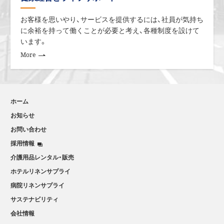
Ｍ＆Ａ
お客様を思いやり、サービスを提供するには、社員が気持ち
に余裕を持って働くことが必要と考え、各種制度を設けて
中期目標で掲げている業界NO.1に向けて売上成
います。
長にこだわり、営業活動の強化だけではなく各地
More
域における事業買収活動も積極的に行いました
が、小規模の事業譲渡案件の獲得となりました。
ホーム
お知らせ
お問い合わせ
採用情報
介護用品レンタル・販売
ホテルリネンサプライ
病院リネンサプライ
サステナビリティ
会社情報