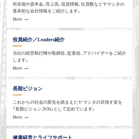
所在地や資本金、売上高、役員情報、社員数などヤマシタの
ンターでの即納体制の確立などのサプライチェ
基本的な会社情報をご紹介します。
ーンの強化、④都市部における出店などの各種施
More
策を継続して実施したことで、年間売上目標の達
成と市場伸長率を上回る成長を実現しました。
役員紹介／Leaders紹介
リネンサプライ事業
当社の経営執行陣や取締役、監査役、アドバイザーをご紹介
します。
昨年10月より、日本政府が海外からの個人旅行の
More
受け入れや査証免除措置の再開等を実施したこ
とを受け、新型コロナウイルス感染症の影響を受
長期ビジョン
けながらも、都市圏を中心にホテル等一般顧客向
けの稼働が徐々に回復してきました。一方で、燃
これからの社会の変化を踏まえたヤ マシタの目指す姿を
料費や資材費等の類を見ない高騰を受け、物流業
「⾧期ビジョン 2030」として定めています。
務の効率化など、継続的なコスト削減に加えて、
More
お客様に対する適正な価格負担の交渉を本格化
しました。
健康経営とライフサポート