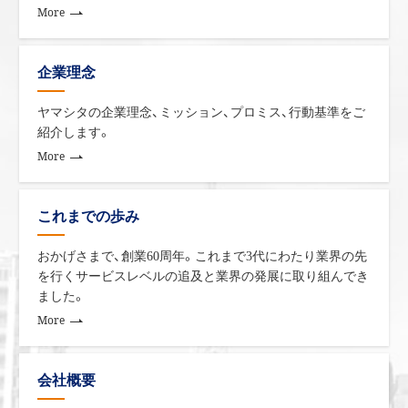
More
売上目標
実績
達成率
ホームケア事業
171.1
171.6
100.3%
企業理念
ヤマシタの企業理念、ミッション、プロミス、行動基準をご
リネンサプライ事業
94.9
96.0
101.2%
紹介します。
More
Ｍ＆Ａ
10.00
0.5
5.0%
これまでの歩み
全社
276.0
268.0
97.1%
おかげさまで、創業60周年。これまで3代にわたり業界の先
を行くサービスレベルの追及と業界の発展に取り組んでき
ホームケア事業
ました。
More
福祉用具貸与市場が伸長している中、さらなる成
長を目指し、①人財育成と組織構築、②エリアチ
会社概要
ーム制による質の高い顧客対応、③商品品質の向
上やセンターの安定稼働／営業所やサービスセ