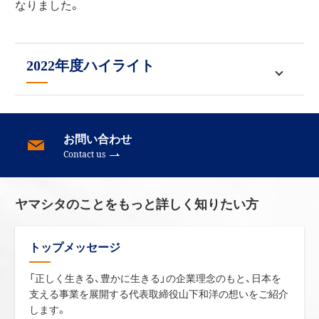
なりました。
2022年度ハイライト
中期経営スローガン2024「EXから考える」に基づき、
社員の仕事のやりがいが向上していくための取り組
お問い合わせ
みに注力しました。理念に紐づく人事制度の再構築
Contact us
の議論を開始したほか、人財育成の優先順位の引き
上げ、特に若手の一人立ち支援に会社全体で注力し
ヤマシタのことをもっと詳しく知りたい方
たことに加え、現場集会（経営執行陣によるタウンホ
ールミーティング）を全国で開始し、社員の考える仕
トップメッセージ
事のやりがいと会社の目指す方向性のすり合わせを
行いました。
「正しく生きる、豊かに生きる」の企業理念のもと、日本を
支える事業を展開する代表取締役山下和洋の想いをご紹介
単位：億円
します。